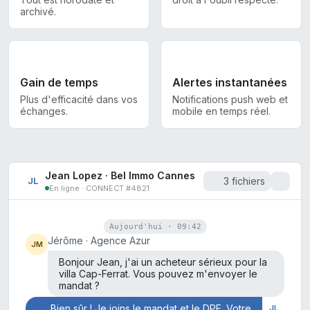
archivé.
Gain de temps
Alertes instantanées
Plus d'efficacité dans vos
Notifications push web et
échanges.
mobile en temps réel.
Jean Lopez · Bel Immo Cannes
JL
3 fichiers
En ligne · CONNECT #4821
Aujourd'hui · 09:42
Jérôme · Agence Azur
JM
Bonjour Jean, j'ai un acheteur sérieux pour la
villa Cap-Ferrat. Vous pouvez m'envoyer le
mandat ?
Bien sûr ! Je joins le mandat et le DPE. Votre
JL