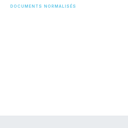
DOCUMENTS NORMALISÉS
Édition des bons de visite, offres et
contre-offres — aux standards de
votre organisation.
Adaptés aux règles de votre organisation.
Bon de visite
Offre d'achat
Contre-offre