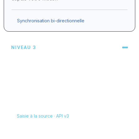
Synchronisation bi-directionnelle
NIVEAU 3
Certifié
Le logiciel exploite toute la puissance de l'API
MLS CONNECT et autorise la « saisie à la
source » directement depuis mlsconnect.
MLSCONNECT
Saisie à la source · API v3