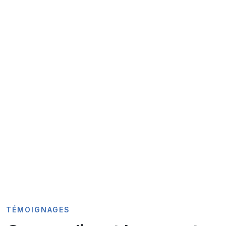
au service des MLS
intégrés nativement
3
Pays couverts
France, Belgique &
Québec
Partenaire officiel
MLS Europe
TÉMOIGNAGES