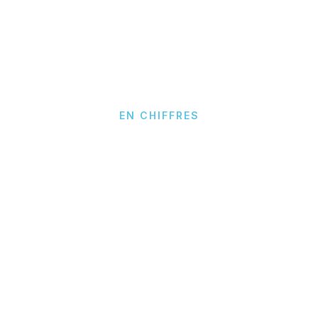
EN CHIFFRES
Plus de
20 ans
au service de l'immobilier
collaboratif.
20+
12
Années d'expertise
Logiciels métier