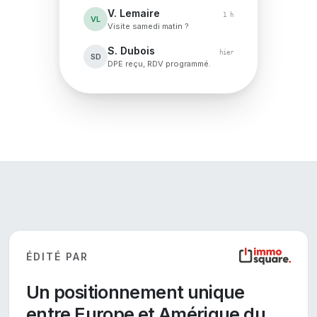
V. Lemaire
1 h
VL
Visite samedi matin ?
S. Dubois
hier
SD
DPE reçu, RDV programmé.
ÉDITÉ PAR
Un positionnement unique
entre Europe et Amérique du